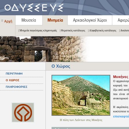
| Μνημεία παγκόσμιας κληρονομιάς
| Θεματικός κατάλογος
| Αλφαβητικός κατάλογος
| Αναλυτ
Ο Χώρος
ΠΕΡΙΓΡΑΦΗ
Μυκήνες
Ο ΧΩΡΟΣ
Ο αρχαιολογ
κορυφή του 
ΠΛΗΡΟΦΟΡΙΕΣ
έξω από αυτή
που είναι σ
ανακτορικού 
Η ακρόπολη 
κυκλώπεια τε
επισκεφτε
Η πύλη των Λεόντων στις Μυκήνες