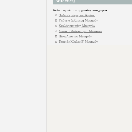
Δείτε επίσης
Άλλα μνημεία του αρχαιολογικού χώρου
Θολωτός τάφος του Ατρέως
Υπόγεια Δεξαμενή Μυκηνών
Κυκλώπεια τείχη Μυκηνών
Συνοικία Λαδέμπορου Μυκηνών
Πύλη Λεόντων Μυκηνών
Ταφικός Κύκλος Β' Μυκηνών