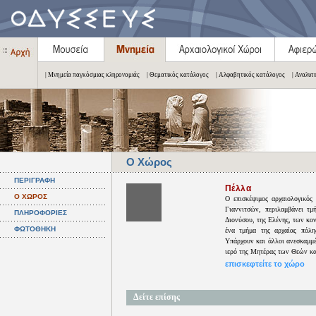
| Μνημεία παγκόσμιας κληρονομιάς
| Θεματικός κατάλογος
| Αλφαβητικός κατάλογος
| Αναλυτ
Ο Χώρος
ΠΕΡΙΓΡΑΦΗ
Πέλλα
Ο ΧΩΡΟΣ
Ο επισκέψιμος αρχαιολογικός
Γιαννιτσών, περιλαμβάνει τμή
ΠΛΗΡΟΦΟΡΙΕΣ
Διονύσου, της Ελένης, των κο
ΦΩΤΟΘΗΚΗ
ένα τμήμα της αρχαίας πόλη
Υπάρχουν και άλλοι ανεσκαμμέ
ιερό της Μητέρας των Θεών και
επισκεφτείτε το χώρο
Δείτε επίσης