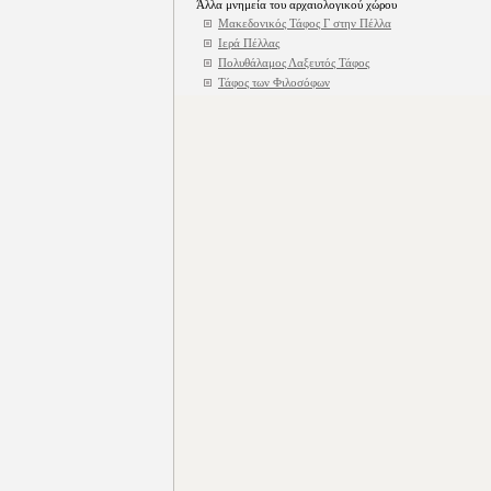
Άλλα μνημεία του αρχαιολογικού χώρου
Μακεδονικός Τάφος Γ στην Πέλλα
Ιερά Πέλλας
Πολυθάλαμος Λαξευτός Τάφος
Τάφος των Φιλοσόφων