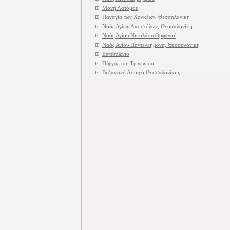
Μονή Λατόμου
Παναγία των Χαλκέων, Θεσσαλονίκη
Ναός Αγίων Αποστόλων, Θεσσαλονίκη
Ναός Αγίου Νικολάου Ορφανού
Ναός Αγίου Παντελεήμονα, Θεσσαλονίκη
Επταπύργιο
Πύργος του Τριγωνίου
Βυζαντινό Λουτρό Θεσσαλονίκης