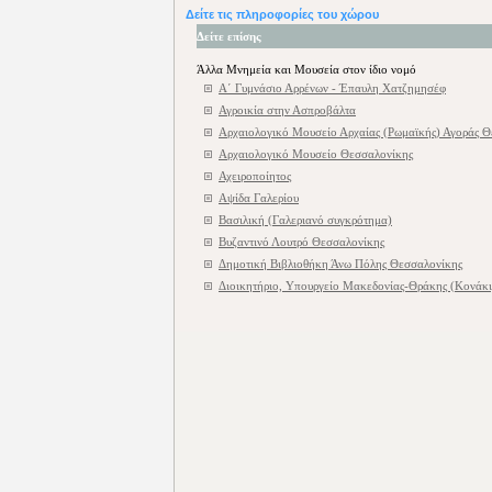
Δείτε τις πληροφορίες του χώρου
Δείτε επίσης
Άλλα Μνημεία και Μουσεία στον ίδιο νομό
Α΄ Γυμνάσιο Αρρένων - Έπαυλη Χατζημησέφ
Αγροικία στην Ασπροβάλτα
Αρχαιολογικό Μουσείο Αρχαίας (Ρωμαϊκής) Αγοράς Θ
Αρχαιολογικό Μουσείο Θεσσαλονίκης
Αχειροποίητος
Αψίδα Γαλερίου
Βασιλική (Γαλεριανό συγκρότημα)
Βυζαντινό Λουτρό Θεσσαλονίκης
Δημοτική Βιβλιοθήκη Άνω Πόλης Θεσσαλονίκης
Διοικητήριο, Υπουργείο Μακεδονίας-Θράκης (Κονάκι