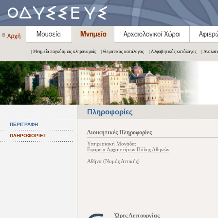
| Μνημεία παγκόσμιας κληρονομιάς
| Θεματικός κατάλογος
| Αλφαβητικός κατάλογος
| Αναλυτ
Πληροφορίες
ΠΕΡΙΓΡΑΦΗ
Διοικητικές Πληροφορίες
ΠΛΗΡΟΦΟΡΙΕΣ
Υπηρεσιακή Μονάδα:
Εφορεία Αρχαιοτήτων Πόλης Αθηνών
Αθήνα (Νομός Αττικής)
Ώρες Λειτουργίας