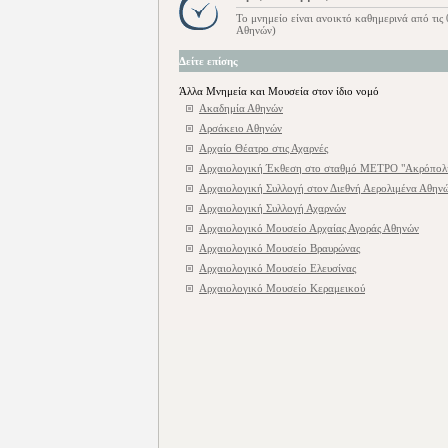
Το μνημείο είναι ανοικτό καθημερινά από τις
Αθηνών)
Δείτε επίσης
Άλλα Μνημεία και Μουσεία στον ίδιο νομό
Ακαδημία Αθηνών
Αρσάκειο Αθηνών
Αρχαίο Θέατρο στις Αχαρνές
Αρχαιολογική Έκθεση στο σταθμό ΜΕΤΡΟ "Ακρόπολι
Αρχαιολογική Συλλογή στον Διεθνή Αερολιμένα Αθηνώ
Αρχαιολογική Συλλογή Αχαρνών
Αρχαιολογικό Μουσείο Αρχαίας Αγοράς Αθηνών
Αρχαιολογικό Μουσείο Βραυρώνας
Αρχαιολογικό Μουσείο Ελευσίνας
Αρχαιολογικό Μουσείο Κεραμεικού