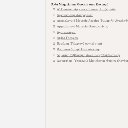
Άλλα Μνημεία και Μουσεία στον ίδιο νομό
Α΄ Γυμνάσιο Αρρένων - Έπαυλη Χατζημησέφ
Αγροικία στην Ασπροβάλτα
Αρχαιολογικό Μουσείο Αρχαίας (Ρωμαϊκής) Αγοράς Θ
Αρχαιολογικό Μουσείο Θεσσαλονίκης
Αχειροποίητος
Αψίδα Γαλερίου
Βασιλική (Γαλεριανό συγκρότημα)
Βυζαντινό Λουτρό Θεσσαλονίκης
Δημοτική Βιβλιοθήκη Άνω Πόλης Θεσσαλονίκης
Διοικητήριο, Υπουργείο Μακεδονίας-Θράκης (Κονάκι