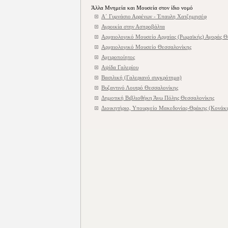
Άλλα Μνημεία και Μουσεία στον ίδιο νομό
Α΄ Γυμνάσιο Αρρένων - Έπαυλη Χατζημησέφ
Αγροικία στην Ασπροβάλτα
Αρχαιολογικό Μουσείο Αρχαίας (Ρωμαϊκής) Αγοράς Θ
Αρχαιολογικό Μουσείο Θεσσαλονίκης
Αχειροποίητος
Αψίδα Γαλερίου
Βασιλική (Γαλεριανό συγκρότημα)
Βυζαντινό Λουτρό Θεσσαλονίκης
Δημοτική Βιβλιοθήκη Άνω Πόλης Θεσσαλονίκης
Διοικητήριο, Υπουργείο Μακεδονίας-Θράκης (Κονάκι