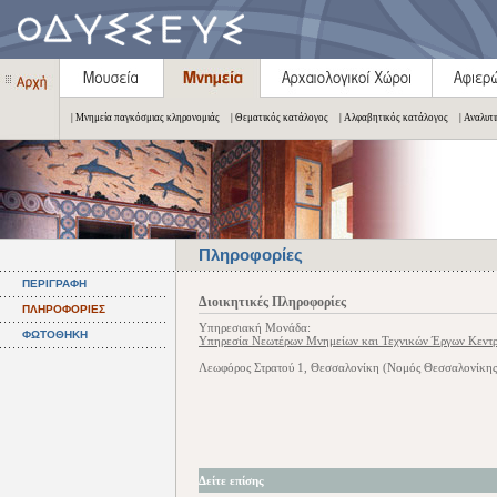
| Μνημεία παγκόσμιας κληρονομιάς
| Θεματικός κατάλογος
| Αλφαβητικός κατάλογος
| Αναλυτ
Πληροφορίες
ΠΕΡΙΓΡΑΦΗ
Διοικητικές Πληροφορίες
ΠΛΗΡΟΦΟΡΙΕΣ
Υπηρεσιακή Μονάδα:
ΦΩΤΟΘΗΚΗ
Υπηρεσία Νεωτέρων Μνημείων και Τεχνικών Έργων Κεντρ
Λεωφόρος Στρατού 1, Θεσσαλονίκη (Νομός Θεσσαλονίκης
Δείτε επίσης