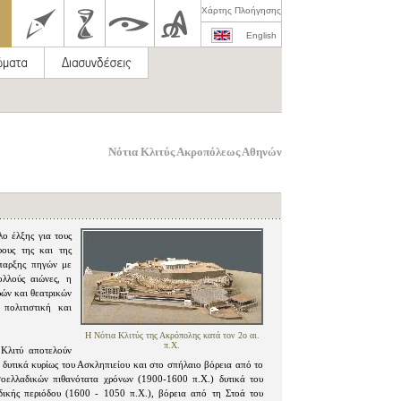
Χάρτης Πλοήγησης
English
Νότια Κλιτύς Ακροπόλεως Αθηνών
ο έλξης για τους
ους της και της
ύπαρξης πηγών με
λλούς αιώνες, η
ρών και θεατρικών
πολιτιστική και
Η Νότια Κλιτύς της Ακρόπολης κατά τον 2ο αι.
π.Χ.
Κλιτύ αποτελούν
τα δυτικά κυρίως του Ασκληπιείου και στο σπήλαιο βόρεια από το
οελλαδικών πιθανότατα χρόνων (1900-1600 π.Χ.) δυτικά του
δικής περιόδου (1600 - 1050 π.Χ.), βόρεια από τη Στοά του