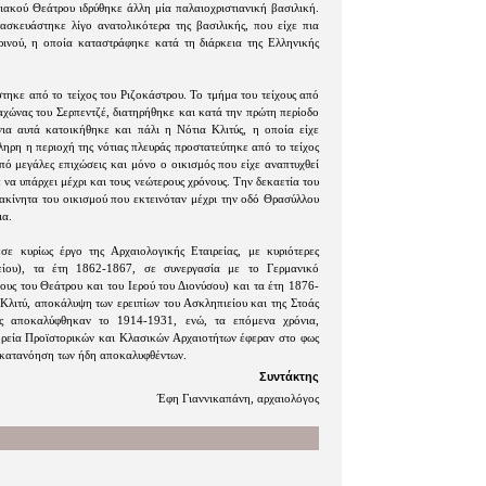
σιακού Θεάτρου ιδρύθηκε άλλη μία παλαιοχριστιανική βασιλική.
ασκευάστηκε λίγο ανατολικότερα της βασιλικής, που είχε πια
ρινού, η οποία καταστράφηκε κατά τη διάρκεια της Ελληνικής
τηκε από το τείχος του Ριζοκάστρου. Το τμήμα του τείχους από
αχώνας του Σερπεντζέ, διατηρήθηκε και κατά την πρώτη περίοδο
ια αυτά κατοικήθηκε και πάλι η Νότια Κλιτύς, η οποία είχε
ηρη η περιοχή της νότιας πλευράς προστατεύτηκε από το τείχος
πό μεγάλες επιχώσεις και μόνο ο οικισμός που είχε αναπτυχθεί
να υπάρχει μέχρι και τους νεώτερους χρόνους. Την δεκαετία του
κίνητα του οικισμού που εκτεινόταν μέχρι την οδό Θρασύλλου
ια.
ε κυρίως έργο της Αρχαιολογικής Εταιρείας, με κυριότερες
είου), τα έτη 1862-1867, σε συνεργασία με το Γερμανικό
ους του Θεάτρου και του Ιερού του Διονύσου) και τα έτη 1876-
Κλιτύ, αποκάλυψη των ερειπίων του Ασκληπιείου και της Στοάς
υς αποκαλύφθηκαν το 1914-1931, ενώ, τα επόμενα χρόνια,
ορεία Προϊστορικών και Κλασικών Αρχαιοτήτων έφεραν στο φως
 κατανόηση των ήδη αποκαλυφθέντων.
Συντάκτης
Έφη Γιαννικαπάνη, αρχαιολόγος