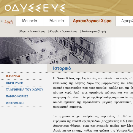
| Θεματικός κατάλογος
| Αλφαβητικός κατάλογος
| Αναλυτική αναζήτηση
Ιστορικό
ΙΣΤΟΡΙΚΟ
Η Νότια Κλιτύς της Ακρόπολης αποτέλεσε από νωρίς πόλ
ΠΕΡΙΓΡΑΦΗ
κατοίκους της Αθήνας λόγω της μορφολογίας του εδάφ
φυσικής προστασίας που τους παρείχε, καθώς και της 
ΤΑ ΜΝΗΜΕΙΑ ΤΟΥ ΧΩΡΟΥ
πόσιμο νερό. Από τους αρχαϊκούς χρόνους και για πο
ΠΛΗΡΟΦΟΡΙΕΣ
ανέγερση στη νότια πλευρά της Ακρόπολης σημαντικών ιε
οικοδομημάτων της προσέδωσαν μεγάλη θρησκευτική, 
ΦΩΤΟΘΗΚΗ
πνευματική σημασία.
Τα αρχαιότερα ίχνη ανθρώπινης παρουσίας στη Νότια 
ευρήματα της νεολιθικής περιόδου (4ης χιλιετίας π.Χ.) σ
Διονυσιακό Θέατρο, ένας προϊστορικός τύμβος των Μεσ
Ασκληπιείου επίσης, καθώς και φρέατα της Υστεροελλα