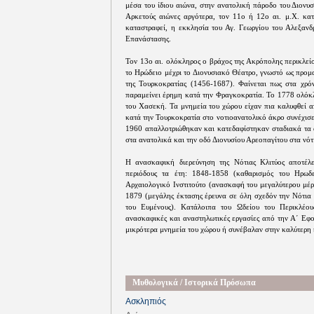
μέσα του ίδιου αιώνα, στην ανατολική πάροδο του Διονυ
Αρκετούς αιώνες αργότερα, τον 11ο ή 12ο αι. μ.Χ. κατ
καταστραφεί, η εκκλησία του Αγ. Γεωργίου του Αλεξανδ
Επανάστασης.
Τον 13ο αι. ολόκληρος ο βράχος της Ακρόπολης περικλείσ
το Ηρώδειο μέχρι το Διονυσιακό Θέατρο, γνωστό ως προμ
της Τουρκοκρατίας (1456-1687). Φαίνεται πως στα χρόν
παραμείνει έρημη κατά την Φραγκοκρατία. Το 1778 ολόκλ
του Χασεκή. Τα μνημεία του χώρου είχαν πια καλυφθεί α
κατά την Τουρκοκρατία στο νοτιοανατολικό άκρο συνέχισε 
1960 απαλλοτριώθηκαν και κατεδαφίστηκαν σταδιακά τα α
στα ανατολικά και την οδό Διονυσίου Αρεοπαγίτου στα νότ
Η ανασκαφική διερεύνηση της Νότιας Κλιτύος αποτέλεσ
περιόδους τα έτη: 1848-1858 (καθαρισμός του Ηρωδ
Αρχαιολογικό Ινστιτούτο (ανασκαφή του μεγαλύτερου μέρ
1879 (μεγάλης έκτασης έρευνα σε όλη σχεδόν την Νότια 
του Ευμένους). Κατάλοιπα του Ωδείου του Περικλέο
ανασκαφικές και αναστηλωτικές εργασίες από την Α΄ Εφ
μικρότερα μνημεία του χώρου ή συνέβαλαν στην καλύτερη
Μυθολογικά / Ιστορικά Πρόσωπα
Ασκληπιός