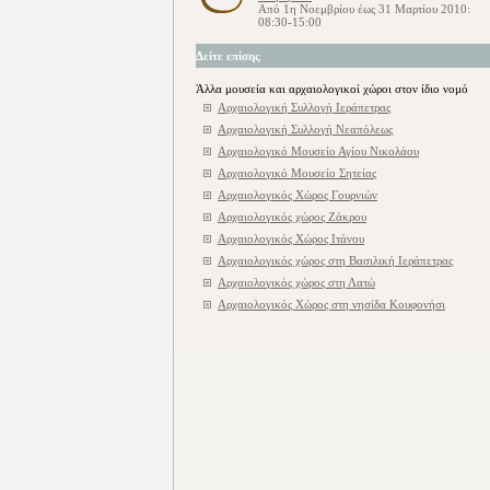
Από 1η Νοεμβρίου έως 31 Μαρτίου 2010:
08:30-15:00
Δείτε επίσης
Άλλα μουσεία και αρχαιολογικοί χώροι στον ίδιο νομό
Αρχαιολογική Συλλογή Ιεράπετρας
Αρχαιολογική Συλλογή Νεαπόλεως
Αρχαιολογικό Μουσείο Αγίου Νικολάου
Αρχαιολογικό Μουσείο Σητείας
Αρχαιολογικός Χώρος Γουρνιών
Αρχαιολογικός χώρος Ζάκρου
Αρχαιολογικός Χώρος Ιτάνου
Αρχαιολογικός χώρος στη Βασιλική Ιεράπετρας
Αρχαιολογικός χώρος στη Λατώ
Αρχαιολογικός Χώρος στη νησίδα Κουφονήσι