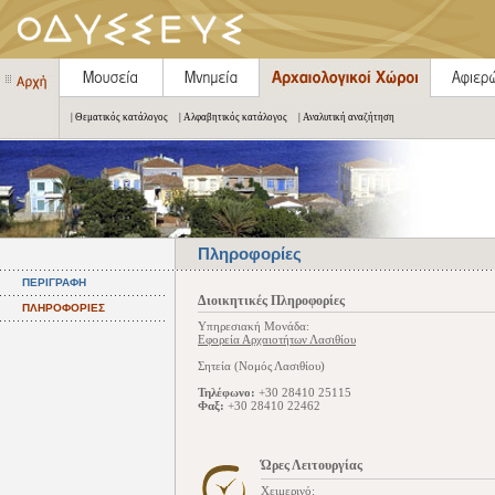
| Θεματικός κατάλογος
| Αλφαβητικός κατάλογος
| Αναλυτική αναζήτηση
Πληροφορίες
ΠΕΡΙΓΡΑΦΗ
Διοικητικές Πληροφορίες
ΠΛΗΡΟΦΟΡΙΕΣ
Υπηρεσιακή Μονάδα:
Εφορεία Αρχαιοτήτων Λασιθίου
Σητεία (Νομός Λασιθίου)
Τηλέφωνο:
+30 28410 25115
Φαξ:
+30 28410 22462
Ώρες Λειτουργίας
Χειμερινό: