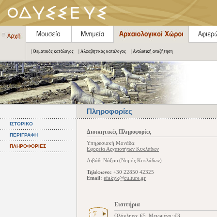
| Θεματικός κατάλογος
| Αλφαβητικός κατάλογος
| Αναλυτική αναζήτηση
Πληροφορίες
ΙΣΤΟΡΙΚΟ
Διοικητικές Πληροφορίες
ΠΕΡΙΓΡΑΦΗ
Υπηρεσιακή Μονάδα:
ΠΛΗΡΟΦΟΡΙΕΣ
Εφορεία Αρχαιοτήτων Κυκλάδων
Λιβάδι Νάξου (Νομός Κυκλάδων)
Τηλέφωνο:
+30 22850 42325
Email:
efakyk@culture.gr
Εισιτήρια
Ολόκληρο: €5, Μειωμένο: €3