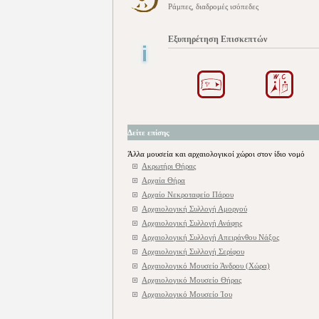
Ράμπες, διαδρομές ισόπεδες
Εξυπηρέτηση Επισκεπτών
Δείτε επίσης
Άλλα μουσεία και αρχαιολογικοί χώροι στον ίδιο νομό
Ακρωτήρι Θήρας
Αρχαία Θήρα
Αρχαίο Νεκροταφείο Πάρου
Αρχαιολογική Συλλογή Αμοργού
Αρχαιολογική Συλλογή Ανάφης
Αρχαιολογική Συλλογή Απειράνθου Νάξος
Αρχαιολογική Συλλογή Σερίφου
Αρχαιολογικό Μουσείο Άνδρου (Χώρα)
Αρχαιολογικό Μουσείο Θήρας
Αρχαιολογικό Μουσείο Ίου