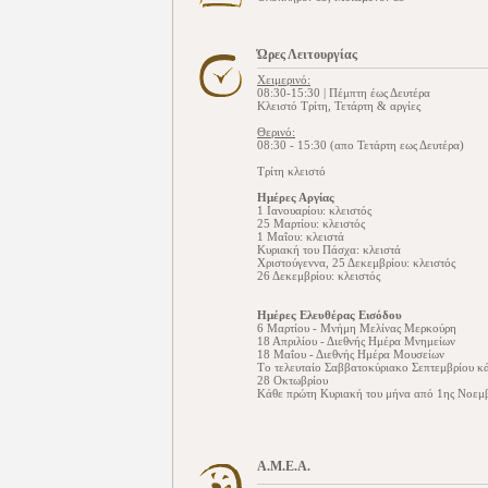
Ώρες Λειτουργίας
Χειμερινό:
08:30-15:30 | Πέμπτη έως Δευτέρα
Kλειστό Τρίτη, Τετάρτη & αργίες
Θερινό:
08:30 - 15:30 (απο Τετάρτη εως Δευτέρα)
Τρίτη κλειστό
Ημέρες Αργίας
1 Ιανουαρίου: κλειστός
25 Μαρτίου: κλειστός
1 Μαΐου: κλειστά
Κυριακή του Πάσχα: κλειστά
Χριστούγεννα, 25 Δεκεμβρίου: κλειστός
26 Δεκεμβρίου: κλειστός
Ημέρες Ελευθέρας Εισόδου
6 Μαρτίου - Μνήμη Μελίνας Μερκούρη
18 Απριλίου - Διεθνής Ημέρα Μνημείων
18 Μαΐου - Διεθνής Ημέρα Μουσείων
Tο τελευταίο Σαββατοκύριακο Σεπτεμβρίου κά
28 Οκτωβρίου
Κάθε πρώτη Κυριακή του μήνα από 1ης Νοεμβ
Α.Μ.Ε.Α.