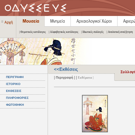
| Θεματικός κατάλογος
| Αλφαβητικός κατάλογος
| Ιδιωτικές συλλογές
| Αναλυτική αναζήτηση
<<Εκθέσεις
Συλλογή
|
| |
ΠΕΡΙΓΡΑΦΗ
Περιγραφή
Εκθέματα |
ΙΣΤΟΡΙΚΟ
ΕΚΘΕΣΕΙΣ
ΠΛΗΡΟΦΟΡΙΕΣ
ΦΩΤΟΘΗΚΗ