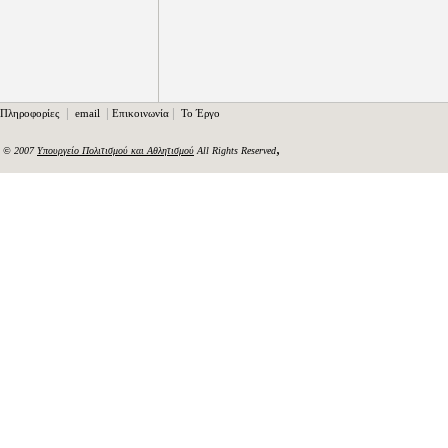
|
|
|
Πληροφορίες
email
Επικοινωνία
Το Έργο
,
© 2007
Υπουργείο Πολιτισμού και Αθλητισμού
All Rights Reserved