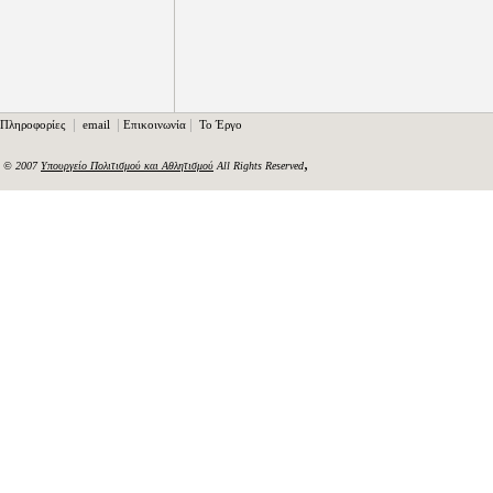
|
|
|
Πληροφορίες
email
Επικοινωνία
Το Έργο
,
© 2007
Υπουργείο Πολιτισμού και Αθλητισμού
All Rights Reserved