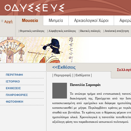
| Θεματικός κατάλογος
| Αλφαβητικός κατάλογος
| Ιδιωτικές συλλογές
| Αναλυτική αναζήτηση
<<Εκθέσεις
Συλλογή
|
| |
|
ΠΕΡΙΓΡΑΦΗ
Περιγραφή
Εκθέματα
ΙΣΤΟΡΙΚΟ
Πανοπλία Σαμουράι
ΕΚΘΕΣΕΙΣ
Το ανώτερο τμήμα από εντυπωσιακή πανοπλί
ΠΛΗΡΟΦΟΡΙΕΣ
διακόσμησή της. Προέρχεται από την Ιαπ
ΦΩΤΟΘΗΚΗ
κατασκευασμένη από ορείχαλκο και διάφορα ημιπολύτιμ
κατασκευασθεί με μήτρα. Περιλαμβάνει κράνος με περιλ
σπαθιά και βεντάλια. Το κράνος και ο θώρακας φέρουν ε
ημιπολύτιμα υλικά. Χρονολογικά η πανοπλία τοποθετείτα
αξιόλογη φάση του παραδοσιακού ιαπωνικού πολιτισμού.