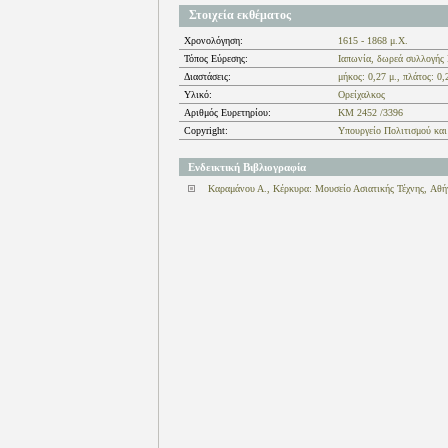
Στοιχεία εκθέματος
Χρονολόγηση:
1615 - 1868 μ.Χ.
Τόπος Εύρεσης:
Ιαπωνία, δωρεά συλλογής
Διαστάσεις:
μήκος: 0,27 μ., πλάτος: 0,
Υλικό:
Ορείχαλκος
Αριθμός Ευρετηρίου:
ΚΜ 2452 /3396
Copyright:
Υπουργείο Πολιτισμού και
Ενδεικτική Βιβλιογραφία
Καραμάνου Α., Κέρκυρα: Μουσείο Ασιατικής Τέχνης, Αθή