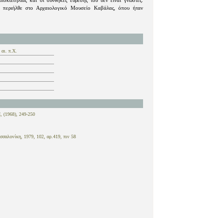
ιοκαπηλίας και οι συνθήκες εύρεσής του δεν είναι γνωστές.
ι περιήλθε στο Αρχαιολογικό Μουσείο Καβάλας, όπου ήταν
 αι. π.Χ.
, (1968), 249-250
σσαλονίκη, 1979, 102, αρ.419, πιν 58