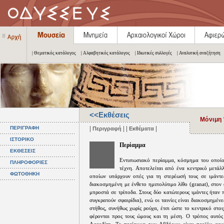
| Θεματικός κατάλογος
| Αλφαβητικός κατάλογος
| Ιδιωτικές συλλογές
| Αναλυτική αναζήτηση
<<Εκθέσεις
Μόνιμη
|
| |
|
ΠΕΡΙΓΡΑΦΗ
Περιγραφή
Εκθέματα
ΙΣΤΟΡΙΚΟ
Περίαμμα
ΕΚΘΕΣΕΙΣ
Εντυπωσιακό περίαμμα, κόσμημα του οποίου
ΠΛΗΡΟΦΟΡΙΕΣ
τέχνη. Αποτελείται από ένα κεντρικό μετάλλ
ΦΩΤΟΘΗΚΗ
οποίων υπάρχουν οπές για τη στερέωσή τους σε ιμάντε
διακοσμημένη με ένθετο ημιπολύτιμο λίθο (granat), στο
μπροστά σε τρίποδα. Στους δύο κατώτερους ιμάντες ήταν
συγκρατούν σφαιρίδια), ενώ οι ταινίες είναι διακοσμημέ
στήθος, συνήθως χωρίς ρούχα, έτσι ώστε το κεντρικό στοι
φέρονται προς τους ώμους και τη μέση. Ο τρόπος αυτός