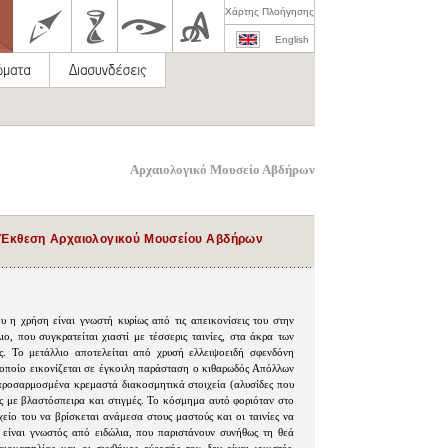
Χάρτης Πλοήγησης
English
Αρχαιολογικό Μουσείο Αβδήρων
 Έκθεση Αρχαιολογικού Μουσείου Αβδήρων
 η χρήση είναι γνωστή κυρίως από τις απεικονίσεις του στην
ιο, που συγκρατείται χιαστί με τέσσερις ταινίες, στα άκρα των
ς. Το μετάλλιο αποτελείται από χρυσή ελλειψοειδή σφενδόνη
ν οποίο εικονίζεται σε έγκοιλη παράσταση ο κιθαρωδός Απόλλων
 προσαρμοσμένα κρεμαστά διακοσμητικά στοιχεία (αλυσίδες που
νες με βλαστόσπειρα και στιγμές. Το κόσμημα αυτό φοριόταν στο
χείο του να βρίσκεται ανάμεσα στους μαστούς και οι ταινίες να
 είναι γνωστός από ειδώλια, που παριστάνουν συνήθως τη θεά