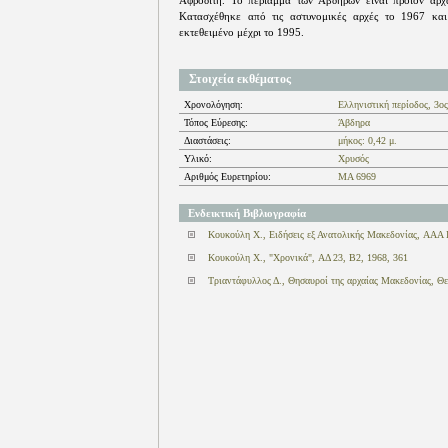
Αφροδίτη. Το περίαμμα των Αβδήρων είναι προϊόν αρχα
Κατασχέθηκε από τις αστυνομικές αρχές το 1967 κα
εκτεθειμένο μέχρι το 1995.
Στοιχεία εκθέματος
Χρονολόγηση:
Ελληνιστική περίοδος, 3ος
Τόπος Εύρεσης:
Άβδηρα
Διαστάσεις:
μήκος: 0,42 μ.
Υλικό:
Χρυσός
Αριθμός Ευρετηρίου:
ΜΑ 6969
Ενδεικτική Βιβλιογραφία
Κουκούλη Χ., Ειδήσεις εξ Ανατολικής Μακεδονίας, ΑΑΑ Ι
Κουκούλη Χ., "Χρονικά", ΑΔ 23, Β2, 1968, 361
Τριαντάφυλλος Δ., Θησαυροί της αρχαίας Μακεδονίας, Θε