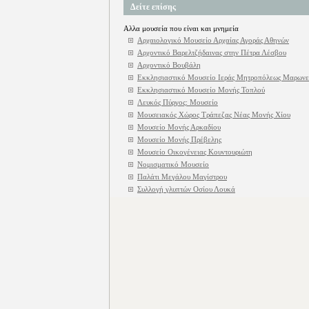
Δείτε επίσης
Αλλα μουσεία που είναι και μνημεία
Αρχαιολογικό Μουσείο Αρχαίας Αγοράς Αθηνών
Αρχοντικό Βαρελτζήδαινας στην Πέτρα Λέσβου
Αρχοντικό Βουβάλη
Εκκλησιαστικό Μουσείο Ιεράς Μητροπόλεως Μαρωνε
Εκκλησιαστικό Μουσείο Μονής Τοπλού
Λευκός Πύργος: Μουσείο
Μουσειακός Χώρος Τράπεζας Νέας Μονής Χίου
Μουσείο Μονής Αρκαδίου
Μουσείο Μονής Πρέβελης
Μουσείο Οικογένειας Κουντουριώτη
Νομισματικό Μουσείο
Παλάτι Μεγάλου Μαγίστρου
Συλλογή γλυπτών Οσίου Λουκά