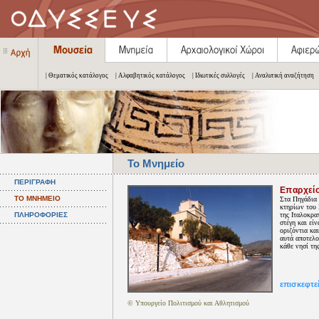
| Θεματικός κατάλογος
| Αλφαβητικός κατάλογος
| Ιδιωτικές συλλογές
| Αναλυτική αναζήτηση
Το Μνημείο
ΠΕΡΙΓΡΑΦΗ
Επαρχεί
ΤΟ ΜΝΗΜΕΙΟ
Στα Πηγάδια 
κτηρίων του 
ΠΛΗΡΟΦΟΡΙΕΣ
της Ιταλοκρα
στέγη και εί
οριζόντια κα
αυτά αποτελού
κάθε νησί τη
επισκεφτεί
© Υπουργείο Πολιτισμού και Αθλητισμού