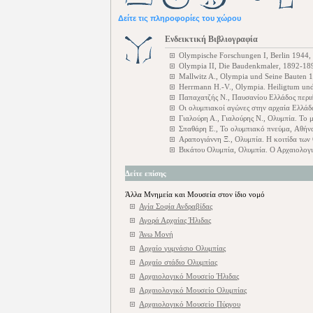
Δείτε τις πληροφορίες του χώρου
Ενδεικτική Βιβλιογραφία
Olympische Forschungen I, Berlin 1944, 
Olympia II, Die Baudenkmaler, 1892-1
Mallwitz A., Olympia und Seine Bauten 
Herrmann H.-V., Olympia. Heiligtum un
Παπαχατζής Ν., Παυσανίου Ελλάδος περ
Οι ολυμπιακοί αγώνες στην αρχαία Ελλάδ
Γιαλούρη Α., Γιαλούρης Ν., Ολυμπία. Το 
Σπαθάρη Ε., Το ολυμπιακό πνεύμα, Αθήν
Αραπογιάννη Ξ., Ολυμπία. Η κοιτίδα τω
Βικάτου Ολυμπία, Ολυμπία. Ο Αρχαιολογι
Δείτε επίσης
Άλλα Μνημεία και Μουσεία στον ίδιο νομό
Αγία Σοφία Ανδραβίδας
Αγορά Αρχαίας Ήλιδας
Άνω Μονή
Αρχαίο γυμνάσιο Ολυμπίας
Αρχαίο στάδιο Ολυμπίας
Αρχαιολογικό Μουσείο Ήλιδας
Αρχαιολογικό Μουσείο Ολυμπίας
Αρχαιολογικό Μουσείο Πύργου