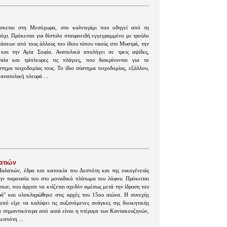
ίσκεται στη Μεσόχωρα, στο καλντερίμι που οδηγεί από τη
χι. Πρόκειται για δίστυλο σταυροειδή εγγεγραμμένο με τρούλο
τάσεων από τους άλλους του ίδιου τύπου ναούς στο Μυστρά, την
και την Αγία Σοφία. Ανατολικά απολήγει σε τρεις αψίδες,
αία και τρίπλευρες τις πλάγιες, που διακρίνονται για το
στημα τοιχοδομίας τους. Το ίδιο σύστημα τοιχοδομίας, εξάλλου,
ανατολική πλευρά ...
ατιών
αλατιών, έδρα και κατοικία του Δεσπότη και της οικογένειάς
την παρουσία του στο μοναδικό πλάτωμα του λόφου. Πρόκειται
των, που άρχισε να κτίζεται σχεδόν αμέσως μετά την ίδρυση του
ρά'' και ολοκληρώθηκε στις αρχές του 15ου αιώνα. Η συνεχής
πό είχε να καλύψει τις αυξανόμενες ανάγκες της διοικητικής
α σημαντικότερα από αυτά είναι η πτέρυγα των Καντακουζηνών,
εσπότη ...