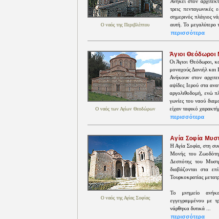
Ανήκει στον αρχιτεκ
τρεις πενταγωνικές 
σημερινός πλάγιος ν
αυτή. Το μεγαλύτερο τ
Ο ναός της Περιβλέπτου
περισσότερα
Άγιοι Θεόδωροι
Οι Άγιοι Θεόδωροι, κ
μοναχούς Δανιήλ και
Ανήκουν στον αρχιτε
αψίδες Ιερού στα ανα
αργολιθοδομή, ενώ πλ
γωνίες του ναού δια
είχαν ταφικό χαρακτή
Ο ναός των Αγίων Θεοδώρων
περισσότερα
Αγία Σοφία Μυσ
Η Αγία Σοφία, στη συν
Μονής του Ζωοδότη
Δεσπότης του Μυστ
διαβάζονται στα επ
Τουρκοκρατίας μετατρ
Το μνημείο ανήκει
Ο ναός της Αγίας Σοφίας
εγγεγραμμένου με τρ
νάρθηκα δυτικά ...
περισσότερα