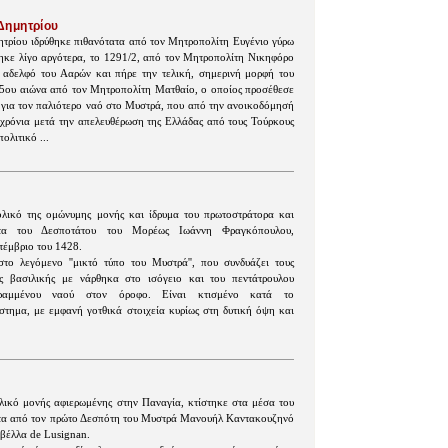
Δημητρίου
ητρίου ιδρύθηκε πιθανότατα από τον Μητροπολίτη Ευγένιο γύρω
ηκε λίγο αργότερα, το 1291/2, από τον Μητροπολίτη Νικηφόρο
αδελφό του Ααρών και πήρε την τελική, σημερινή μορφή του
15ου αιώνα από τον Μητροπολίτη Ματθαίο, ο οποίος προσέθεσε
 για τον παλιότερο ναό στο Μυστρά, που από την ανοικοδόμησή
 χρόνια μετά την απελευθέρωση της Ελλάδας από τους Τούρκους
ολιτικό ...
λικό της ομώνυμης μονής και ίδρυμα του πρωτοστράτορα και
ντα του Δεσποτάτου του Μορέως Ιωάννη Φραγκόπουλου,
τέμβριο του 1428.
το λεγόμενο ''μικτό τύπο του Μυστρά'', που συνδυάζει τους
ης βασιλικής με νάρθηκα στο ισόγειο και του πεντάτρουλου
εγραμμένου ναού στον όροφο. Είναι κτισμένο κατά το
στημα, με εμφανή γοτθικά στοιχεία κυρίως στη δυτική όψη και
.
λικό μονής αφιερωμένης στην Παναγία, κτίστηκε στα μέσα του
τα από τον πρώτο Δεσπότη του Μυστρά Μανουήλ Καντακουζηνό
αβέλλα de Lusignan.