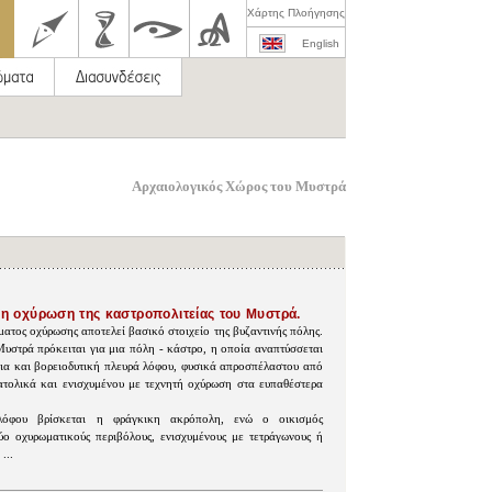
Χάρτης Πλοήγησης
English
Αρχαιολογικός Χώρος του Μυστρά
 η οχύρωση της καστροπολιτείας του Μυστρά.
ατος οχύρωσης αποτελεί βασικό στοιχείο της βυζαντινής πόλης.
υστρά πρόκειται για μια πόλη - κάστρο, η οποία αναπτύσσεται
εια και βορειοδυτική πλευρά λόφου, φυσικά απροσπέλαστου από
νατολικά και ενισχυμένου με τεχνητή οχύρωση στα ευπαθέστερα
όφου βρίσκεται η φράγκικη ακρόπολη, ενώ ο οικισμός
ύο οχυρωματικούς περιβόλους, ενισχυμένους με τετράγωνους ή
...