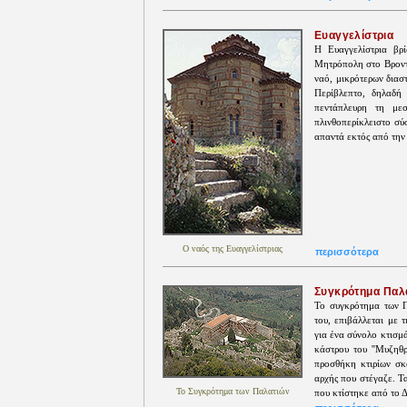
Ευαγγελίστρια
H Ευαγγελίστρια βρ
Μητρόπολη στο Βροντό
ναό, μικρότερων διασ
Περίβλεπτο, δηλαδή 
πεντάπλευρη τη μεσ
πλινθοπερίκλειστο σύ
απαντά εκτός από την 
Ο ναός της Ευαγγελίστριας
περισσότερα
Συγκρότημα Παλ
Το συγκρότημα των Π
του, επιβάλλεται με 
για ένα σύνολο κτισμά
κάστρου του ''Μυζηθ
προσθήκη κτιρίων σκο
αρχής που στέγαζε. Τ
Το Συγκρότημα των Παλατιών
που κτίστηκε από το Δ