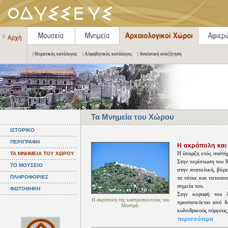
| Θεματικός κατάλογος
| Αλφαβητικός κατάλογος
| Αναλυτική αναζήτηση
Τα Μνημεία του Χώρου
ΙΣΤΟΡΙΚΟ
ΠΕΡΙΓΡΑΦΗ
Η ακρόπολη και
Η ύπαρξη ενός συστήμ
ΤΑ ΜΝΗΜΕΙΑ ΤΟΥ ΧΩΡΟΥ
Στην περίπτωση του Μ
ΤΟ ΜΟΥΣΕΙΟ
στην ανατολική, βόρ
ΠΛΗΡΟΦΟΡΙΕΣ
τα νότια και νοτιοα
σημεία του.
ΦΩΤΟΘΗΚΗ
Στην κορυφή του λ
Η ακρόπολη της καστροπολιτείας του
προστατεύεται από δ
Μυστρά.
κυλινδρικούς πύργους. 
περισσότερα