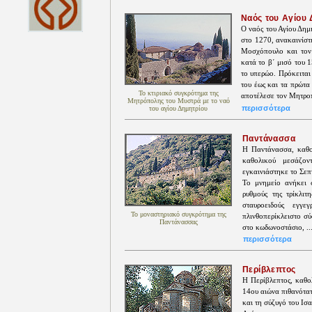
Ναός του Αγίου 
Ο ναός του Αγίου Δημ
στο 1270, ανακαινίστ
Μοσχόπουλο και τον 
κατά το β΄ μισό του 
το υπερώο. Πρόκειται
του έως και τα πρώτα
Το κτιριακό συγκρότημα της
αποτέλεσε τον Μητροπ
Μητρόπολης του Μυστρά με το ναό
περισσότερα
του αγίου Δημητρίου
Παντάνασσα
H Παντάνασσα, καθο
καθολικού μεσάζο
εγκαινιάστηκε το Σεπ
Το μνημείο ανήκει σ
ρυθμούς της τρίκλιτ
σταυροειδούς εγγ
Το μοναστηριακό συγκρότημα της
πλινθοπερίκλειστο σύ
Παντάνασσας
στο κωδωνοστάσιο, ..
περισσότερα
Περίβλεπτος
Η Περίβλεπτος, καθο
14ου αιώνα πιθανότα
και τη σύζυγό του Ισ