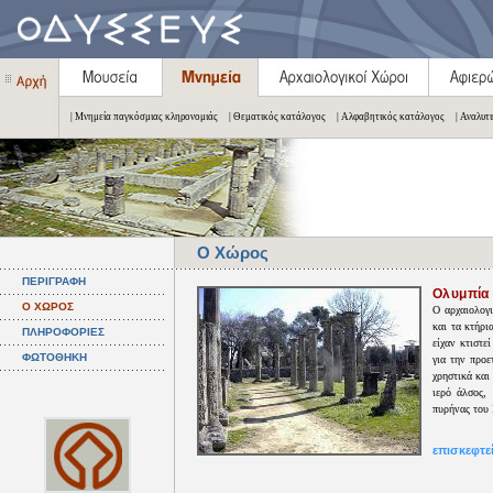
| Μνημεία παγκόσμιας κληρονομιάς
| Θεματικός κατάλογος
| Αλφαβητικός κατάλογος
| Αναλυτ
Ο Χώρος
ΠΕΡΙΓΡΑΦΗ
Ολυμπία
Ο ΧΩΡΟΣ
Ο αρχαιολογι
και τα κτήρι
ΠΛΗΡΟΦΟΡΙΕΣ
είχαν κτιστε
ΦΩΤΟΘΗΚΗ
για την προ
χρηστικά και
ιερό άλσος,
πυρήνας του Ι
επισκεφτε