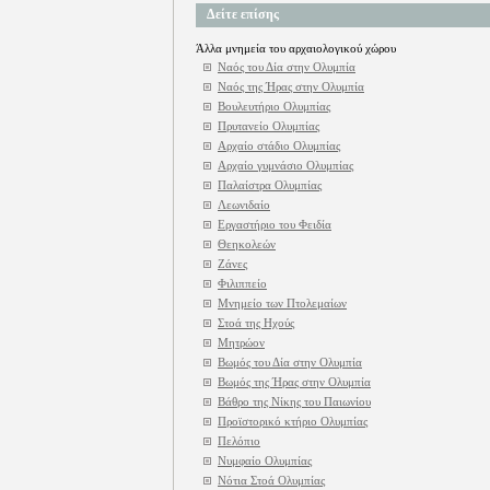
Δείτε επίσης
Άλλα μνημεία του αρχαιολογικού χώρου
Ναός του Δία στην Ολυμπία
Ναός της Ήρας στην Ολυμπία
Βουλευτήριο Ολυμπίας
Πρυτανείο Ολυμπίας
Αρχαίο στάδιο Ολυμπίας
Αρχαίο γυμνάσιο Ολυμπίας
Παλαίστρα Ολυμπίας
Λεωνιδαίο
Εργαστήριο του Φειδία
Θεηκολεών
Ζάνες
Φιλιππείο
Μνημείο των Πτολεμαίων
Στοά της Ηχούς
Μητρώον
Βωμός του Δία στην Ολυμπία
Βωμός της Ήρας στην Ολυμπία
Βάθρο της Νίκης του Παιωνίου
Προϊστορικό κτήριο Ολυμπίας
Πελόπιο
Νυμφαίο Ολυμπίας
Νότια Στοά Ολυμπίας