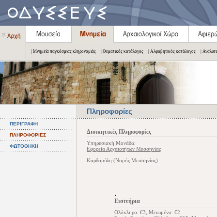
| Μνημεία παγκόσμιας κληρονομιάς
| Θεματικός κατάλογος
| Αλφαβητικός κατάλογος
| Αναλυτ
Πληροφορίες
ΠΕΡΙΓΡΑΦΗ
Διοικητικές Πληροφορίες
ΠΛΗΡΟΦΟΡΙΕΣ
Υπηρεσιακή Μονάδα:
ΦΩΤΟΘΗΚΗ
Εφορεία Αρχαιοτήτων Μεσσηνίας
Καρδαμύλη (Νομός Μεσσηνίας)
.
Εισιτήρια
Ολόκληρο: €3, Μειωμένο: €2