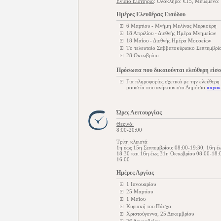
Ενιαίο Εισιτήριο
: Ολόκληρο: €15, Μειωμένο: 
Ημέρες Ελευθέρας Εισόδου
6 Μαρτίου - Μνήμη Μελίνας Μερκούρη
18 Απριλίου - Διεθνής Ημέρα Μνημείων
18 Μαΐου - Διεθνής Ημέρα Μουσείων
Tο τελευταίο Σαββατοκύριακο Σεπτεμβρίο
28 Οκτωβρίου
Πρόσωπα που δικαιούνται ελεύθερη είσ
Για πληροφορίες σχετικά με την ελεύθερη
μουσεία που ανήκουν στο Δημόσιο
παρακ
Ώρες Λειτουργίας
Θερινό:
8:00-20:00
Τρίτη κλειστά
1η έως 15η Σεπτεμβρίου: 08:00-19:30, 16η έ
18:30 και 16η έως 31η Οκτωβρίου 08:00-18
16:00
Ημέρες Αργίας
1 Ιανουαρίου
25 Μαρτίου
1 Μαΐου
Κυριακή του Πάσχα
Χριστούγεννα, 25 Δεκεμβρίου