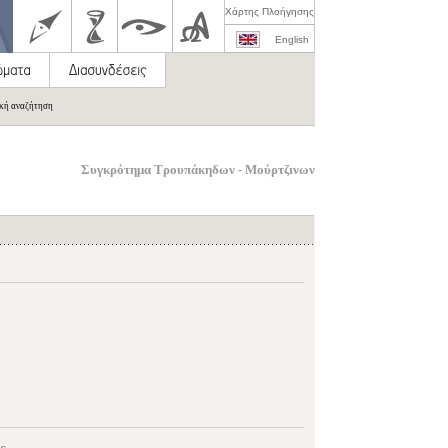
Χάρτης Πλοήγησης
English
ική αναζήτηση
Συγκρότημα Τρουπάκηδων - Μούρτζινων