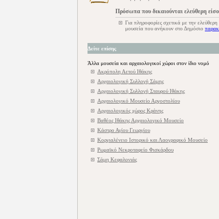
Πρόσωπα που δικαιούνται ελεύθερη είσ
Για πληροφορίες σχετικά με την ελεύθερη
μουσεία που ανήκουν στο Δημόσιο
παρακ
Δείτε επίσης
Άλλα μουσεία και αρχαιολογικοί χώροι στον ίδιο νομό
Ακρόπολη Αετού Ιθάκης
Αρχαιολογική Συλλογή Σάμης
Αρχαιολογική Συλλογή Σταυρού Ιθάκης
Αρχαιολογικό Μουσείο Αργοστολίου
Αρχαιολογικός χώρος Κράνης
Βαθέος Ιθάκης Αρχαιολογικό Μουσείο
Κάστρο Αγίου Γεωργίου
Κοργιαλένειο Ιστορικό και Λαογραφικό Μουσείο
Ρωμαϊκό Νεκροταφείο Φισκάρδου
Σάμη Κεφαλονιάς