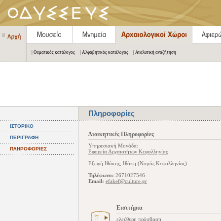
| Θεματικός κατάλογος
| Αλφαβητικός κατάλογος
| Αναλυτική αναζήτηση
Πληροφορίες
ΙΣΤΟΡΙΚΟ
Διοικητικές Πληροφορίες
ΠΕΡΙΓΡΑΦΗ
Υπηρεσιακή Μονάδα:
ΠΛΗΡΟΦΟΡΙΕΣ
Εφορεία Αρχαιοτήτων Κεφαλληνίας
Εξωγή Ιθάκης, Ιθάκη (Νομός Κεφαλληνίας)
Τηλέφωνο:
2671027546
Email:
efakef@culture.gr
Εισιτήρια
ελεύθερη πρόσβαση