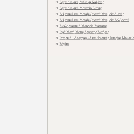
Αρχαιολογική Συλλογή Κοζάνης
Αρχαιολογικό Μουσείο Αιανής
Βυζαντινά και Μεταβυζαντινά Μνημεία Αιανής
Βυζαντινά και Μεταβυζαντινά Μνημεία Βελβεντού
Εκκλησιαστικό Μουσείο Σιάτιστας
Ιερά Μονή Μεταμόρφωσης Σωτήρος
Ιστορικό - Λαογραφικό και Φυσικής Ιστορίας Μουσεί
Σέρβια