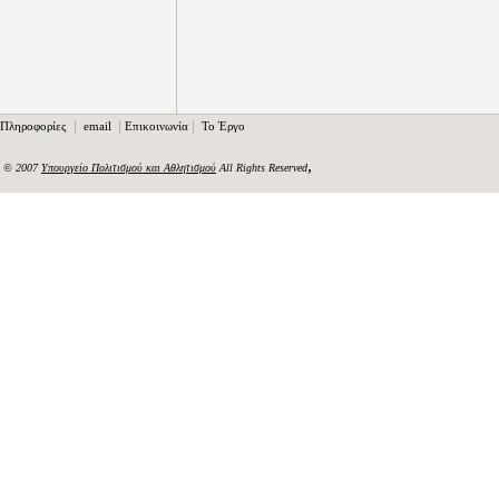
|
|
|
Πληροφορίες
email
Επικοινωνία
Το Έργο
,
© 2007
Υπουργείο Πολιτισμού και Αθλητισμού
All Rights Reserved