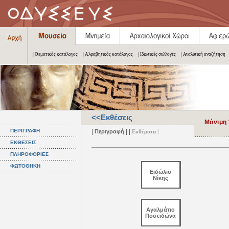
| Θεματικός κατάλογος
| Αλφαβητικός κατάλογος
| Ιδιωτικές συλλογές
| Αναλυτική αναζήτηση
<<Εκθέσεις
Μόνιμη
|
| |
ΠΕΡΙΓΡΑΦΗ
Περιγραφή
Εκθέματα |
ΕΚΘΕΣΕΙΣ
ΠΛΗΡΟΦΟΡΙΕΣ
ΦΩΤΟΘΗΚΗ
Ειδώλιο
Νίκης
Αγαλμάτιο
Ποσειδώνα