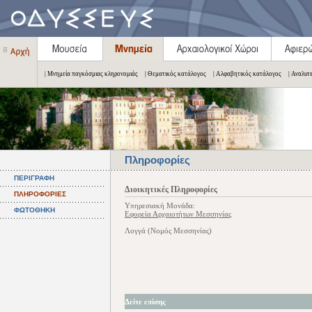
| Μνημεία παγκόσμιας κληρονομιάς
| Θεματικός κατάλογος
| Αλφαβητικός κατάλογος
| Αναλυτ
Πληροφορίες
ΠΕΡΙΓΡΑΦΗ
Διοικητικές Πληροφορίες
ΠΛΗΡΟΦΟΡΙΕΣ
Υπηρεσιακή Μονάδα:
ΦΩΤΟΘΗΚΗ
Εφορεία Αρχαιοτήτων Μεσσηνίας
Λογγά (Νομός Μεσσηνίας)
Δείτε επίσης