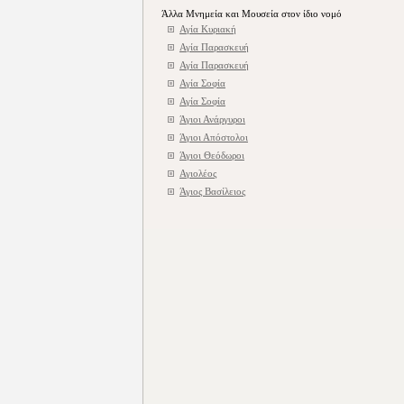
Άλλα Μνημεία και Μουσεία στον ίδιο νομό
Αγία Κυριακή
Αγία Παρασκευή
Αγία Παρασκευή
Αγία Σοφία
Αγία Σοφία
Άγιοι Ανάργυροι
Άγιοι Απόστολοι
Άγιοι Θεόδωροι
Αγιολέος
Άγιος Βασίλειος