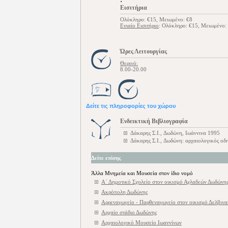
Εισιτήρια
Ολόκληρο: €15, Μειωμένο: €8
Ενιαίο Εισιτήριο
: Ολόκληρο: €15, Μειωμένο:
Ώρες Λειτουργίας
Θερινό:
8.00-20.00
Δείτε τις πληροφορίες του χώρου
Ενδεικτική Βιβλιογραφία
Δάκαρης Σ.Ι., Δωδώνη, Ιωάννινα 1995
Δάκαρης Σ.Ι., Δωδώνη: αρχαιολογικός οδ
Δείτε επίσης
Άλλα Μνημεία και Μουσεία στον ίδιο νομό
Α΄ Δημοτικό Σχολείο στον οικισμό Αχλαδεών Δωδώνη
Ακρόπολη Δωδώνης
Αρρεναγωγείο - Παρθεναγωγείο στον οικισμό Δελβινα
Αρχαίο στάδιο Δωδώνης
Αρχαιολογικό Μουσείο Ιωαννίνων