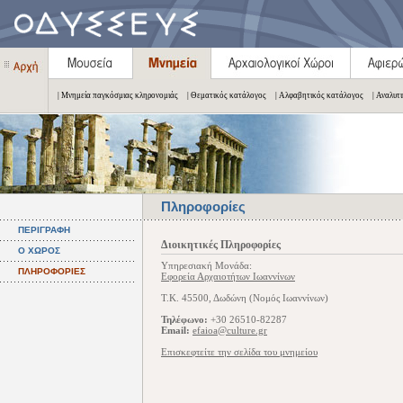
| Μνημεία παγκόσμιας κληρονομιάς
| Θεματικός κατάλογος
| Αλφαβητικός κατάλογος
| Αναλυτ
Πληροφορίες
ΠΕΡΙΓΡΑΦΗ
Διοικητικές Πληροφορίες
Ο ΧΩΡΟΣ
Υπηρεσιακή Μονάδα:
ΠΛΗΡΟΦΟΡΙΕΣ
Εφορεία Αρχαιοτήτων Ιωαννίνων
Τ.Κ. 45500, Δωδώνη (Νομός Ιωαννίνων)
Τηλέφωνο:
+30 26510-82287
Email:
efaioa@culture.gr
Επισκεφτείτε την σελίδα του μνημείου
.