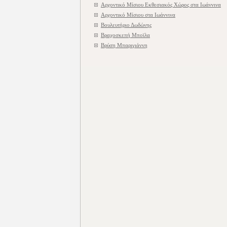
Αρχοντικό Μίσιου Εκθεσιακός Χώρος στα Ιωάννινα
Αρχοντικό Μίσιου στα Ιωάννινα
Βουλευτήριο Δωδώνης
Βραχοσκεπή Μποϊλα
Βρύση Μπαριγιάννη