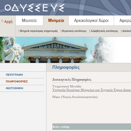
| Μνημεία παγκόσμιας κληρονομιάς
| Θεματικός κατάλογος
| Αλφαβητικός κατάλογος
| Αναλυτ
Πληροφορίες
ΠΕΡΙΓΡΑΦΗ
Διοικητικές Πληροφορίες
ΠΛΗΡΟΦΟΡΙΕΣ
Υπηρεσιακή Μονάδα:
ΦΩΤΟΘΗΚΗ
Υπηρεσία Νεωτέρων Μνημείων και Τεχνικών Έργων Δυτική
Θύριο (Νομός Αιτωλοακαρνανίας)
Δείτε επίσης