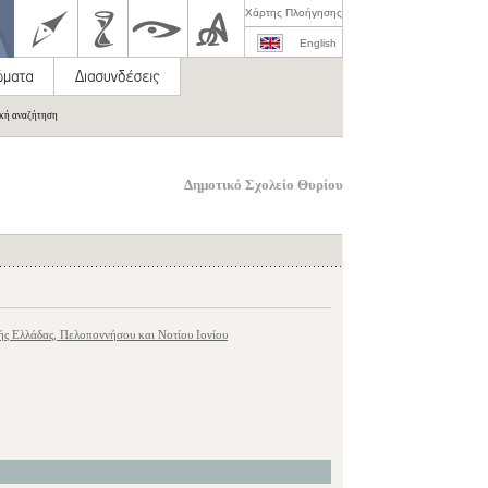
Χάρτης Πλοήγησης
English
ική αναζήτηση
Δημοτικό Σχολείο Θυρίου
ς Ελλάδας, Πελοποννήσου και Νοτίου Ιονίου