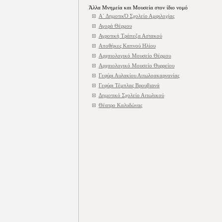
Άλλα Μνημεία και Μουσεία στον ίδιο νομό
Α΄ ΔημοτικΌ Σχολείο Αμφιλοχίας
Αγορά Θέρμου
Αγροτική Τράπεζα Αστακού
Αποθήκες Καπνού Ηλίου
Αρχαιολογικό Μουσείο Θέρμου
Αρχαιολογικό Μουσείο Θυρρείου
Γεφύρι Αυλακίου Αιτωλοακαρνανίας
Γεφύρι Τέμπλας Βρουβιανά
Δημοτικό Σχολείο Αιτωλικού
Θέατρο Καλυδώνας