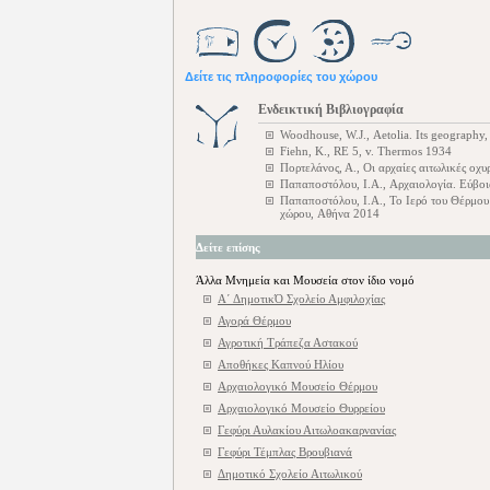
Δείτε τις πληροφορίες του χώρου
Ενδεικτική Βιβλιογραφία
Woodhouse, W.J., Aetolia. Its geography,
Fiehn, K., RE 5, v. Thermos 1934
Πορτελάνος, Α., Οι αρχαίες αιτωλικές οχυ
Παπαποστόλου, Ι.Α., Αρχαιολογία. Εύβο
Παπαποστόλου, Ι.Α., Το Ιερό του Θέρμου 
χώρου, Αθήνα 2014
Δείτε επίσης
Άλλα Μνημεία και Μουσεία στον ίδιο νομό
Α΄ ΔημοτικΌ Σχολείο Αμφιλοχίας
Αγορά Θέρμου
Αγροτική Τράπεζα Αστακού
Αποθήκες Καπνού Ηλίου
Αρχαιολογικό Μουσείο Θέρμου
Αρχαιολογικό Μουσείο Θυρρείου
Γεφύρι Αυλακίου Αιτωλοακαρνανίας
Γεφύρι Τέμπλας Βρουβιανά
Δημοτικό Σχολείο Αιτωλικού