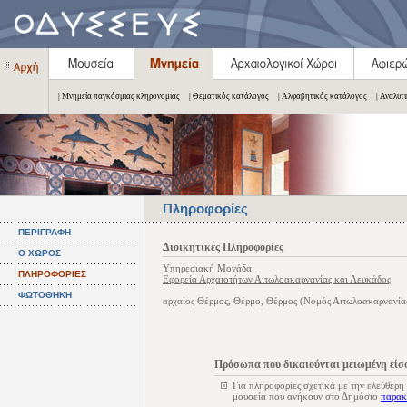
| Μνημεία παγκόσμιας κληρονομιάς
| Θεματικός κατάλογος
| Αλφαβητικός κατάλογος
| Αναλυτ
Πληροφορίες
ΠΕΡΙΓΡΑΦΗ
Διοικητικές Πληροφορίες
Ο ΧΩΡΟΣ
Υπηρεσιακή Μονάδα:
ΠΛΗΡΟΦΟΡΙΕΣ
Εφορεία Αρχαιοτήτων Αιτωλοακαρνανίας και Λευκάδος
ΦΩΤΟΘΗΚΗ
αρχαίος Θέρμος, Θέρμο, Θέρμος (Νομός Αιτωλοακαρνανία
Πρόσωπα που δικαιούνται μειωμένη είσ
Για πληροφορίες σχετικά με την ελεύθερη
μουσεία που ανήκουν στο Δημόσιο
παρακ