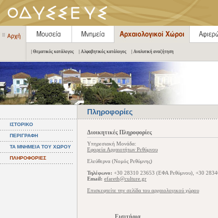
| Θεματικός κατάλογος
| Αλφαβητικός κατάλογος
| Αναλυτική αναζήτηση
Πληροφορίες
ΙΣΤΟΡΙΚΟ
Διοικητικές Πληροφορίες
ΠΕΡΙΓΡΑΦΗ
Υπηρεσιακή Μονάδα:
ΤΑ ΜΝΗΜΕΙΑ ΤΟΥ ΧΩΡΟΥ
Εφορεία Αρχαιοτήτων Ρεθύμνου
ΠΛΗΡΟΦΟΡΙΕΣ
Ελεύθερνα (Νομός Ρεθύμνης)
Τηλέφωνο:
+30 28310 23653 (ΕΦΑ Ρεθύμνου), +30 2834
Email:
efareth@culture.gr
Επισκεφτείτε την σελίδα του αρχαιολογικού χώρου
Εισιτήρια