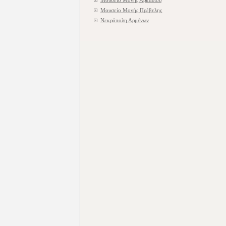
Μουσείο Μονής Αρκαδίου
Μουσείο Μονής Πρέβελης
Νεκρόπολη Αρμένων