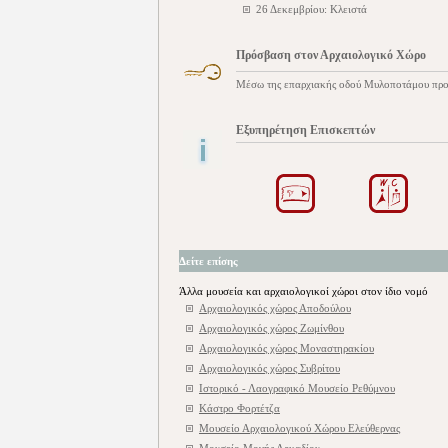
26 Δεκεμβρίου: Κλειστά
Πρόσβαση στον Αρχαιολογικό Χώρο
Μέσω της επαρχιακής οδού Μυλοποτάμου προ
Εξυπηρέτηση Επισκεπτών
Δείτε επίσης
Άλλα μουσεία και αρχαιολογικοί χώροι στον ίδιο νομό
Αρχαιολογικός χώρος Αποδούλου
Αρχαιολογικός χώρος Ζωμίνθου
Αρχαιολογικός χώρος Μοναστηρακίου
Αρχαιολογικός χώρος Συβρίτου
Ιστορικό - Λαογραφικό Μουσείο Ρεθύμνου
Κάστρο Φορτέτζα
Μουσείο Αρχαιολογικού Χώρου Ελεύθερνας