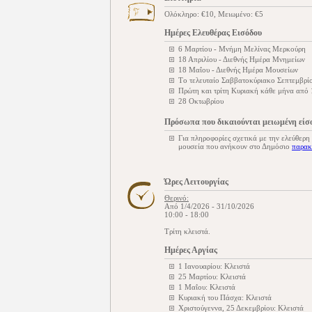
Ολόκληρο: €10, Μειωμένο: €5
Ημέρες Ελευθέρας Εισόδου
6 Μαρτίου - Μνήμη Μελίνας Μερκούρη
18 Απριλίου - Διεθνής Ημέρα Μνημείων
18 Μαΐου - Διεθνής Ημέρα Μουσείων
Tο τελευταίο Σαββατοκύριακο Σεπτεμβρίο
Πρώτη και τρίτη Κυριακή κάθε μήνα από
28 Οκτωβρίου
Πρόσωπα που δικαιούνται μειωμένη είσ
Για πληροφορίες σχετικά με την ελεύθερη
μουσεία που ανήκουν στο Δημόσιο
παρακ
Ώρες Λειτουργίας
Θερινό:
Από 1/4/2026 - 31/10/2026
10:00 - 18:00
Τρίτη κλειστά.
Ημέρες Αργίας
1 Ιανουαρίου: Κλειστά
25 Μαρτίου: Κλειστά
1 Μαΐου: Κλειστά
Κυριακή του Πάσχα: Κλειστά
Χριστούγεννα, 25 Δεκεμβρίου: Κλειστά