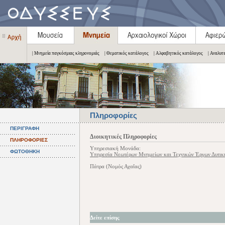
| Μνημεία παγκόσμιας κληρονομιάς
| Θεματικός κατάλογος
| Αλφαβητικός κατάλογος
| Αναλυτ
Πληροφορίες
ΠΕΡΙΓΡΑΦΗ
Διοικητικές Πληροφορίες
ΠΛΗΡΟΦΟΡΙΕΣ
Υπηρεσιακή Μονάδα:
ΦΩΤΟΘΗΚΗ
Υπηρεσία Νεωτέρων Μνημείων και Τεχνικών Έργων Δυτική
Πάτρα (Νομός Αχαΐας)
Δείτε επίσης