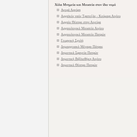
Άλλα Μνημεία και Μουσεία στον ίδιο νομό
Αγορά Αργύρη
Αρχαϊκός ναός Τραπεζάς - Κούμαρι Αιγίου
Αρχαίο Θέατρο στην Αιγείρα
Αρχαιολογικό Μουσείο Αιγίου
Αρχαιολογικό Μουσείο Πατρών
Γεωργική Σχολή
Δημαρχειακό Μέγαρο Πάτρας
Δημοτικά Σφαγεία Πατρών
Δημοτική Βιβλιοθήκη Αιγίου
Δημοτικό Θέατρο Πατρών